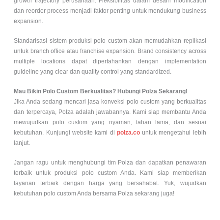
growth trajectory perusahaan. Fleksibilitas dalam desain modification
dan reorder process menjadi faktor penting untuk mendukung business
expansion.
Standarisasi sistem produksi
polo custom
akan memudahkan replikasi
untuk branch office atau franchise expansion. Brand consistency across
multiple locations dapat dipertahankan dengan implementation
guideline yang clear dan quality control yang standardized.
Mau Bikin Polo Custom Berkualitas? Hubungi Polza Sekarang!
Jika Anda sedang mencari jasa konveksi
polo custom
yang berkualitas
dan terpercaya, Polza adalah jawabannya. Kami siap membantu Anda
mewujudkan
polo custom
yang nyaman, tahan lama, dan sesuai
kebutuhan. Kunjungi website kami di
polza.co
untuk mengetahui lebih
lanjut.
Jangan ragu untuk menghubungi tim Polza dan dapatkan penawaran
terbaik untuk produksi
polo custom
Anda. Kami siap memberikan
layanan terbaik dengan harga yang bersahabat. Yuk, wujudkan
kebutuhan
polo custom
Anda bersama Polza sekarang juga!