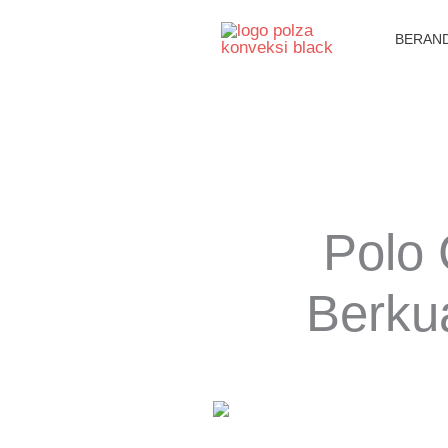
Lewati
BERAN
ke
konten
Polo
Berkua