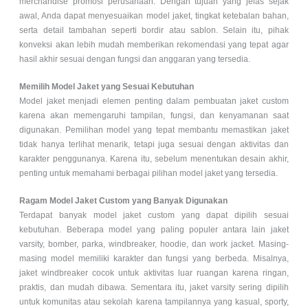
merchandise promosi perusahaan. Dengan tujuan yang jelas sejak
awal, Anda dapat menyesuaikan model jaket, tingkat ketebalan bahan,
serta detail tambahan seperti bordir atau sablon. Selain itu, pihak
konveksi akan lebih mudah memberikan rekomendasi yang tepat agar
hasil akhir sesuai dengan fungsi dan anggaran yang tersedia.
Memilih Model Jaket yang Sesuai Kebutuhan
Model jaket menjadi elemen penting dalam pembuatan jaket custom
karena akan memengaruhi tampilan, fungsi, dan kenyamanan saat
digunakan. Pemilihan model yang tepat membantu memastikan jaket
tidak hanya terlihat menarik, tetapi juga sesuai dengan aktivitas dan
karakter penggunanya. Karena itu, sebelum menentukan desain akhir,
penting untuk memahami berbagai pilihan model jaket yang tersedia.
Ragam Model Jaket Custom yang Banyak Digunakan
Terdapat banyak model jaket custom yang dapat dipilih sesuai
kebutuhan. Beberapa model yang paling populer antara lain jaket
varsity, bomber, parka, windbreaker, hoodie, dan work jacket. Masing-
masing model memiliki karakter dan fungsi yang berbeda. Misalnya,
jaket windbreaker cocok untuk aktivitas luar ruangan karena ringan,
praktis, dan mudah dibawa. Sementara itu, jaket varsity sering dipilih
untuk komunitas atau sekolah karena tampilannya yang kasual, sporty,