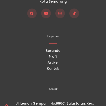
Kota Semarang
F
Y
I
T
a
o
n
i
c
u
s
k
e
t
t
t
b
u
a
o
o
b
g
k
Layanan
o
e
r
k
a
m
Beranda
Profil
Artikel
Kontak
Kontak
Jl. Lemah Gempal II No.980C, Bulustalan, Kec.