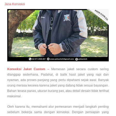
Jasa Konveksi
Konveksi Jaket Custom –
Memesan jaket secara custom sering
dianggap sederhana. Padahal, di balik hasil jaket yang rapi dan
nyaman, ada proses panjang yang perlu dipahami sejak awal. Banyak
orang merasa kecewa karena jaket yang datang tidak sesuai bayangan.
Bahan terasa panas, ukuran kurang pas, atau detail desain tidak terlihat
maksimal.
Oleh karena itu, memahami alur pemesanan menjadi langkah penting
sebelum bekerja sama dengan konveksi. Dengan persiapan yang