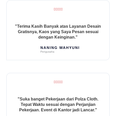
o
u
R





t
a
o
t
f
e
"Terima Kasih Banyak atas Layanan Desain
5
d
Gratisnya, Kaos yang Saya Pesan sesuai
5
dengan Keinginan."
o
u
NANING WAHYUNI
Pengusaha
t
o
f
5
R





a
t
e
"Suka banget Pekerjaan dari Polza Cloth.
d
Tepat Waktu sesuai dengan Perjanjian
5
Pekerjaan. Event di Kantor jadi Lancar."
o