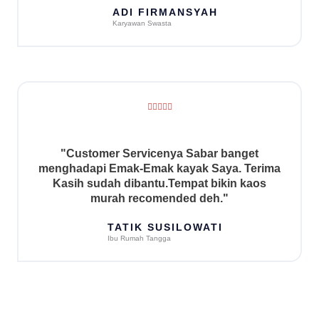
u
ADI FIRMANSYAH
Karyawan Swasta
t
o
f
5
R





a
t
e
"Customer Servicenya Sabar banget
d
menghadapi Emak-Emak kayak Saya. Terima
5
Kasih sudah dibantu.Tempat bikin kaos
o
murah recomended deh."
u
t
TATIK SUSILOWATI
Ibu Rumah Tangga
o
f
5