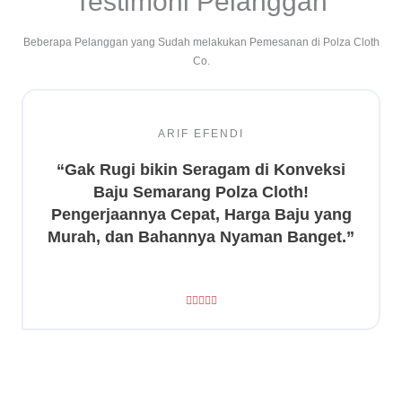
Testimoni Pelanggan
Beberapa Pelanggan yang Sudah melakukan Pemesanan di Polza Cloth
Co.
ARIF EFENDI
“Gak Rugi bikin Seragam di Konveksi
Baju Semarang Polza Cloth!
Pengerjaannya Cepat, Harga Baju yang
Murah, dan Bahannya Nyaman Banget.”
R





a
t
e
d
5