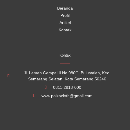
m
Beranda
Profil
Artikel
Kontak
Kontak
Jl. Lemah Gempal II No.980C, Bulustalan, Kec.
Semarang Selatan, Kota Semarang 50246
0811-2918-000
www.polzacloth@gmail.com