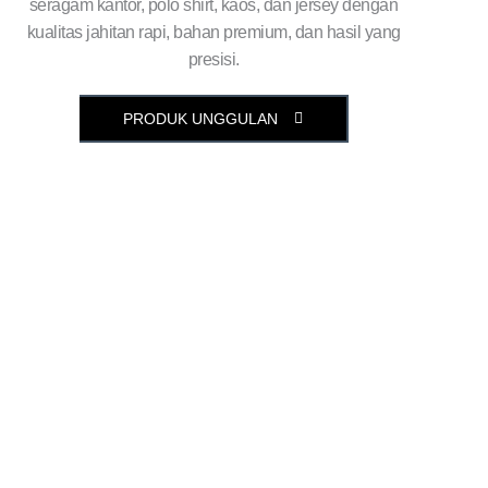
seragam kantor, polo shirt, kaos, dan jersey dengan
kualitas jahitan rapi, bahan premium, dan hasil yang
presisi.
PRODUK UNGGULAN
- Sejak 2011 -
Kami
Menyediakan