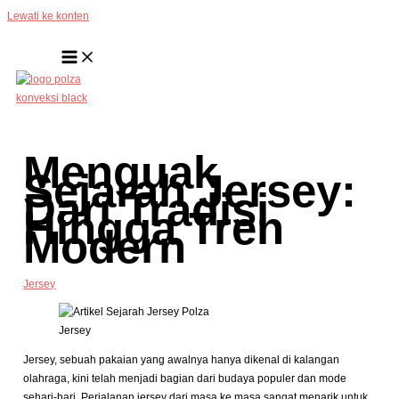
Lewati ke konten
Menguak
Sejarah Jersey:
Dari Tradisi
Hingga Tren
Modern
Jersey
Jersey
Jersey, sebuah pakaian yang awalnya hanya dikenal di kalangan
olahraga, kini telah menjadi bagian dari budaya populer dan mode
sehari-hari. Perjalanan jersey dari masa ke masa sangat menarik untuk