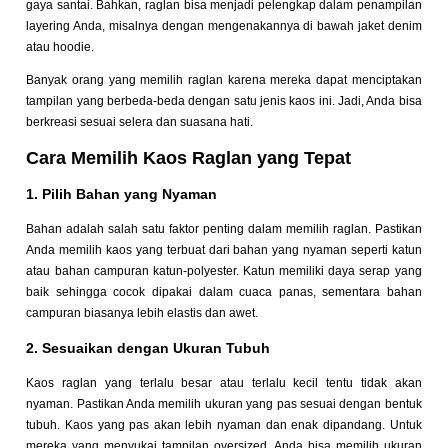
gaya santai. Bahkan, raglan bisa menjadi pelengkap dalam penampilan
layering Anda, misalnya dengan mengenakannya di bawah jaket denim
atau hoodie.
Banyak orang yang memilih raglan karena mereka dapat menciptakan
tampilan yang berbeda-beda dengan satu jenis kaos ini. Jadi, Anda bisa
berkreasi sesuai selera dan suasana hati.
Cara Memilih Kaos Raglan yang Tepat
1. Pilih Bahan yang Nyaman
Bahan adalah salah satu faktor penting dalam memilih raglan. Pastikan
Anda memilih kaos yang terbuat dari bahan yang nyaman seperti katun
atau bahan campuran katun-polyester. Katun memiliki daya serap yang
baik sehingga cocok dipakai dalam cuaca panas, sementara bahan
campuran biasanya lebih elastis dan awet.
2. Sesuaikan dengan Ukuran Tubuh
Kaos raglan yang terlalu besar atau terlalu kecil tentu tidak akan
nyaman. Pastikan Anda memilih ukuran yang pas sesuai dengan bentuk
tubuh. Kaos yang pas akan lebih nyaman dan enak dipandang. Untuk
mereka yang menyukai tampilan oversized, Anda bisa memilih ukuran