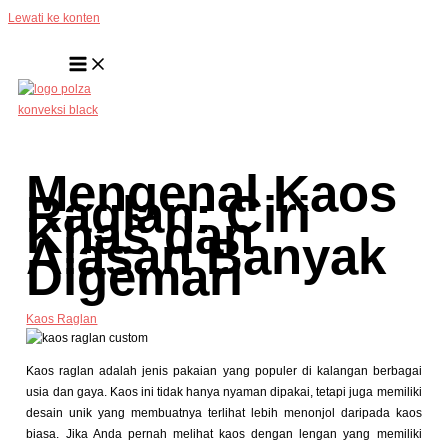
Lewati ke konten
Mengenal Kaos
Raglan: Ciri
Khas dan
Alasan Banyak
Digemari
Kaos Raglan
Kaos raglan adalah jenis pakaian yang populer di kalangan berbagai
usia dan gaya. Kaos ini tidak hanya nyaman dipakai, tetapi juga memiliki
desain unik yang membuatnya terlihat lebih menonjol daripada kaos
biasa. Jika Anda pernah melihat kaos dengan lengan yang memiliki