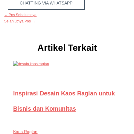
CHATTING VIA WHATSAPP
←
Pos Sebelumnya
Selanjutnya Pos
→
Artikel Terkait
Inspirasi Desain Kaos Raglan untuk
Bisnis dan Komunitas
Kaos Raglan