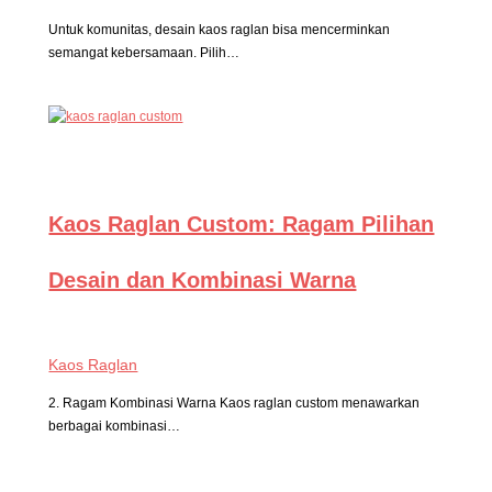
Untuk komunitas, desain kaos raglan bisa mencerminkan
semangat kebersamaan. Pilih…
Kaos Raglan Custom: Ragam Pilihan
Desain dan Kombinasi Warna
Kaos Raglan
2. Ragam Kombinasi Warna Kaos raglan custom menawarkan
berbagai kombinasi…