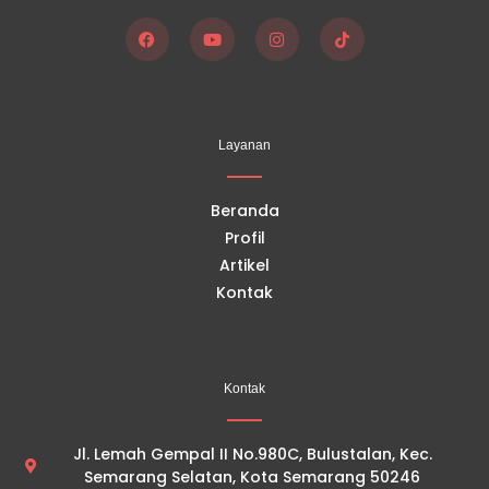
F
Y
I
T
a
o
n
i
c
u
s
k
e
t
t
t
b
u
a
o
o
b
g
k
Layanan
o
e
r
k
a
m
Beranda
Profil
Artikel
Kontak
Kontak
Jl. Lemah Gempal II No.980C, Bulustalan, Kec.
Semarang Selatan, Kota Semarang 50246