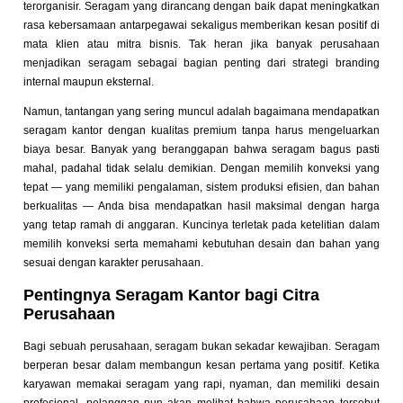
terorganisir. Seragam yang dirancang dengan baik dapat meningkatkan
rasa kebersamaan antarpegawai sekaligus memberikan kesan positif di
mata klien atau mitra bisnis. Tak heran jika banyak perusahaan
menjadikan seragam sebagai bagian penting dari strategi branding
internal maupun eksternal.
Namun, tantangan yang sering muncul adalah bagaimana mendapatkan
seragam kantor dengan kualitas premium tanpa harus mengeluarkan
biaya besar. Banyak yang beranggapan bahwa seragam bagus pasti
mahal, padahal tidak selalu demikian. Dengan memilih konveksi yang
tepat — yang memiliki pengalaman, sistem produksi efisien, dan bahan
berkualitas — Anda bisa mendapatkan hasil maksimal dengan harga
yang tetap ramah di anggaran. Kuncinya terletak pada ketelitian dalam
memilih konveksi serta memahami kebutuhan desain dan bahan yang
sesuai dengan karakter perusahaan.
Pentingnya Seragam Kantor bagi Citra
Perusahaan
Bagi sebuah perusahaan, seragam bukan sekadar kewajiban. Seragam
berperan besar dalam membangun kesan pertama yang positif. Ketika
karyawan memakai seragam yang rapi, nyaman, dan memiliki desain