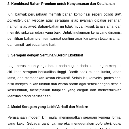
2. Kombinasi Bahan Premium untuk Kenyamanan dan Ketahanan
Kini banyak perusahaan memilih bahan kombinasi seperti
cotton drill
,
polyester
, dan
viscose
agar seragam tetap nyaman dipakai seharian
namun tetap awet. Bahan-bahan ini tidak mudah kusut, tahan lama, dan
memiliki sirkulasi udara yang baik. Untuk lingkungan kerja yang dinamis,
pemilihan bahan premium sangat penting agar karyawan tetap nyaman
dan tampil rapi sepanjang hari.
3. Seragam dengan Sentuhan Bordir Eksklusif
Logo perusahaan yang dibordir pada bagian dada atau lengan menjadi
ciri khas seragam berkualitas tinggi. Bordir tidak mudah luntur, tahan
lama, dan memberikan kesan eksklusif. Selain itu, konveksi profesional
bisa menyesuaikan ukuran dan warna bordir agar serasi dengan desain
keseluruhan, menciptakan tampilan yang elegan dan mencerminkan
identitas brand perusahaan.
4. Model Seragam yang Lebih Variatif dan Modern
Perusahaan modern kini mulai meninggalkan seragam kemeja formal
yang kaku. Sebagai gantinya, mereka menggunakan
polo shirt
,
outer