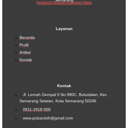
Semarang
Facebook
Youtube
Instagram
Tiktok
Layanan
Beranda
Profil
Artikel
Kontak
Kontak
Jl. Lemah Gempal II No.980C, Bulustalan, Kec.
Semarang Selatan, Kota Semarang 50246
0811-2918-000
www.polzacloth@gmail.com