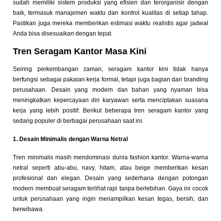
sudah memiliki sistem produksi yang efisien dan terorganisir dengan
baik, termasuk manajemen waktu dan kontrol kualitas di setiap tahap.
Pastikan juga mereka memberikan estimasi waktu realistis agar jadwal
Anda bisa disesuaikan dengan tepat.
Tren Seragam Kantor Masa Kini
Seiring perkembangan zaman, seragam kantor kini tidak hanya
berfungsi sebagai pakaian kerja formal, tetapi juga bagian dari branding
perusahaan. Desain yang modern dan bahan yang nyaman bisa
meningkatkan kepercayaan diri karyawan serta menciptakan suasana
kerja yang lebih positif. Berikut beberapa tren seragam kantor yang
sedang populer di berbagai perusahaan saat ini.
1. Desain Minimalis dengan Warna Netral
Tren minimalis masih mendominasi dunia fashion kantor. Warna-warna
netral seperti abu-abu, navy, hitam, atau beige memberikan kesan
profesional dan elegan. Desain yang sederhana dengan potongan
modern membuat seragam terlihat rapi tanpa berlebihan. Gaya ini cocok
untuk perusahaan yang ingin menampilkan kesan tegas, bersih, dan
berwibawa.