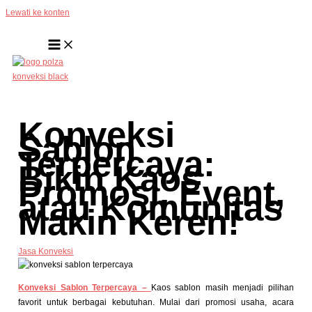
Lewati ke konten
Konveksi
Sablon
Terpercaya:
Bikin Kaos
Promosi, Event,
atau Komunitas
Makin Keren!
Jasa Konveksi
Konveksi Sablon Terpercaya –
Kaos sablon masih menjadi pilihan
favorit untuk berbagai kebutuhan. Mulai dari promosi usaha, acara