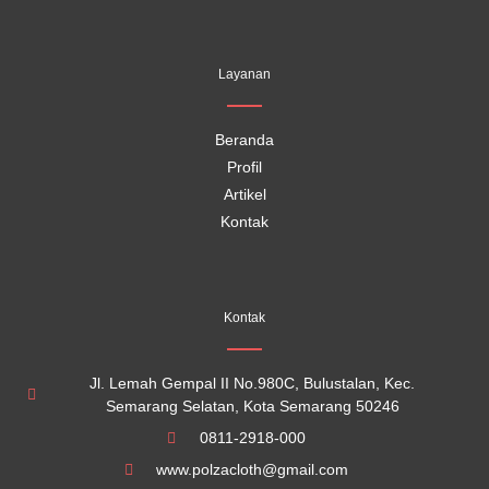
c
u
s
k
e
t
t
t
b
u
a
o
o
b
g
k
Layanan
o
e
r
k
a
m
Beranda
Profil
Artikel
Kontak
Kontak
Jl. Lemah Gempal II No.980C, Bulustalan, Kec.
Semarang Selatan, Kota Semarang 50246
0811-2918-000
www.polzacloth@gmail.com