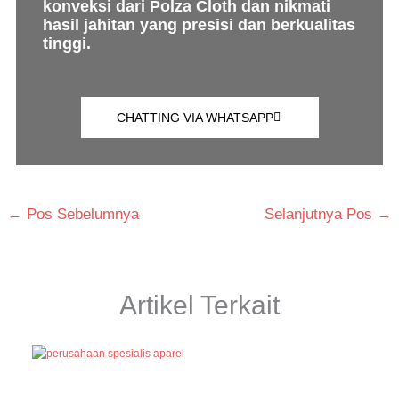
konveksi dari Polza Cloth dan nikmati
hasil jahitan yang presisi dan berkualitas
tinggi.
CHATTING VIA WHATSAPP
←
Pos Sebelumnya
Selanjutnya Pos
→
Artikel Terkait