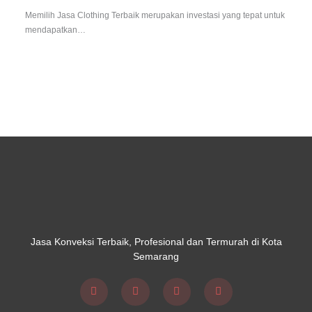
Memilih Jasa Clothing Terbaik merupakan investasi yang tepat untuk
mendapatkan…
Jasa Konveksi Terbaik, Profesional dan Termurah di Kota
Semarang
F
Y
I
T
a
o
n
i