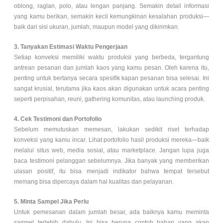
oblong, raglan, polo, atau lengan panjang. Semakin detail informasi
yang kamu berikan, semakin kecil kemungkinan kesalahan produksi—
baik dari sisi ukuran, jumlah, maupun model yang dikirimkan.
3. Tanyakan Estimasi Waktu Pengerjaan
Setiap konveksi memiliki waktu produksi yang berbeda, tergantung
antrean pesanan dan jumlah kaos yang kamu pesan. Oleh karena itu,
penting untuk bertanya secara spesifik kapan pesanan bisa selesai. Ini
sangat krusial, terutama jika kaos akan digunakan untuk acara penting
seperti perpisahan, reuni, gathering komunitas, atau launching produk.
4. Cek Testimoni dan Portofolio
Sebelum memutuskan memesan, lakukan sedikit riset terhadap
konveksi yang kamu incar. Lihat portofolio hasil produksi mereka—baik
melalui situs web, media sosial, atau marketplace. Jangan lupa juga
baca testimoni pelanggan sebelumnya. Jika banyak yang memberikan
ulasan positif, itu bisa menjadi indikator bahwa tempat tersebut
memang bisa dipercaya dalam hal kualitas dan pelayanan.
5. Minta Sampel Jika Perlu
Untuk pemesanan dalam jumlah besar, ada baiknya kamu meminta
sampel terlebih dahulu. Ini bisa berupa contoh bahan yang akan