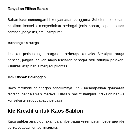
Tanyakan Pilihan Bahan
Bahan kaos memengaruhi kenyamanan pengguna. Sebelum memesan,
pastikan konveksi menyediakan berbagai jenis bahan, seperti cotton
combed, polyester, atau campuran.
Bandingkan Harga
Lakukan perbandingan harga dari beberapa konveksi. Meskipun harga
penting, jangan jadikan biaya terendah sebagai satu-satunya patokan.
Kualitas tetap harus menjadi prioritas.
Cek Ulasan Pelanggan
Baca testimoni pelanggan sebelumnya untuk mendapatkan gambaran
tentang pengalaman mereka. Ulasan positif menjadi indikator bahwa
konveksi tersebut dapat dipercaya.
Ide Kreatif untuk Kaos Sablon
Kaos sablon bisa digunakan dalam berbagai kesempatan. Beberapa ide
berikut dapat menjadi inspirasi: