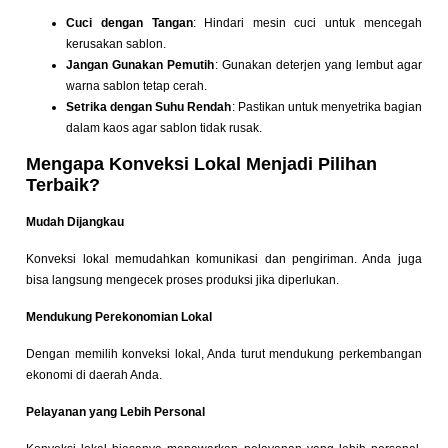
Cuci dengan Tangan
: Hindari mesin cuci untuk mencegah
kerusakan sablon.
Jangan Gunakan Pemutih
: Gunakan deterjen yang lembut agar
warna sablon tetap cerah.
Setrika dengan Suhu Rendah
: Pastikan untuk menyetrika bagian
dalam kaos agar sablon tidak rusak.
Mengapa Konveksi Lokal Menjadi Pilihan
Terbaik?
Mudah Dijangkau
Konveksi lokal memudahkan komunikasi dan pengiriman. Anda juga
bisa langsung mengecek proses produksi jika diperlukan.
Mendukung Perekonomian Lokal
Dengan memilih konveksi lokal, Anda turut mendukung perkembangan
ekonomi di daerah Anda.
Pelayanan yang Lebih Personal