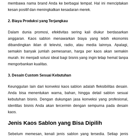
membawa nama brand Anda ke berbagai tempat. Hal ini menciptakan
kesan positif dan meningkatkan kesadaran merek.
2. Biaya Produksi yang Terjangkau
Dalam dunia promosi, efektivitas sering kali diukur berdasarkan
anggaran. Kaos sablon menawarkan biaya yang lebih ekonomis
dibandingkan iklan di televisi, radio, atau media lainnya. Apalagi,
semakin banyak jumlah pemesanan, harga per kaos akan semakin
murah. Ini menjadi solusi ideal bagi bisnis yang ingin tetap hemat tanpa
mengorbankan kualitas.
3. Desain Custom Sesuai Kebutuhan
Keunggulan lain dari konveksi kaos sablon adalah fleksibilitas desain.
Anda bisa menentukan warna, bahan, hingga detail sablon sesuai
kebutuhan bisnis. Dengan dukungan jasa konveksi yang profesional,
identitas bisnis Anda akan tercermin dengan sempurna pada desain
kaos.
Jenis Kaos Sablon yang Bisa Dipilih
Sebelum memesan, kenali jenis sablon yang tersedia. Setiap jenis