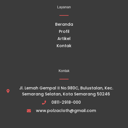
o
b
g
k
Layanan
o
e
r
k
a
m
Beranda
Profil
Artikel
Kontak
Kontak
Jl. Lemah Gempal II No.980C, Bulustalan, Kec.
Semarang Selatan, Kota Semarang 50246
0811-2918-000
www.polzacloth@gmail.com