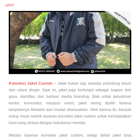
jaket
Konveksi Jaket Custom –
Jaket bukan lagi sekadar pelindung tubuh
dari udara dingin. Saat ini, jaket juga berfungsi sebagai bagian dari
gaya, identitas, dan bahkan media branding. Baik untuk kebutuhan
kantor, komunitas, maupun event, jaket sering dipilih karena
tampilannya fleksibel dan mudah disesuaikan. Oleh karena itu, banyak
orang mulai melirik layanan konveksi jaket custom untuk mendapatkan
hasil yang sesuai dengan kebutuhan mereka.
Melalui layanan konveksi jaket custom, setiap detail jaket bisa