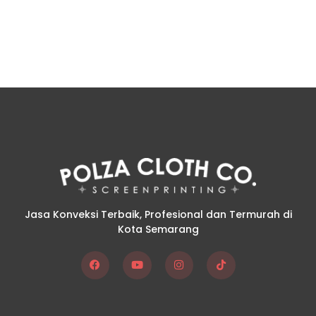
Jasa Konveksi Terbaik, Profesional dan Termurah di
Kota Semarang
F
Y
I
T
a
o
n
i
c
u
s
k
e
t
t
t
b
u
a
o