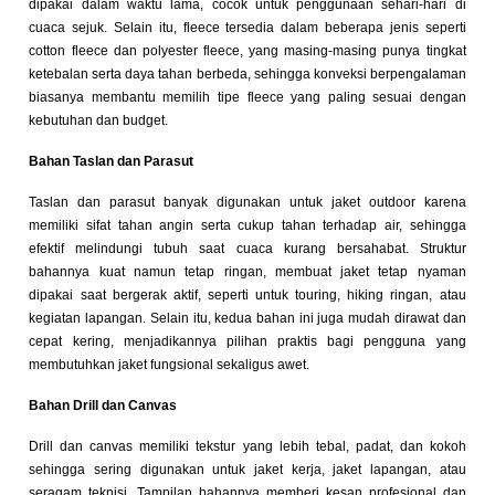
dipakai dalam waktu lama, cocok untuk penggunaan sehari-hari di
cuaca sejuk. Selain itu, fleece tersedia dalam beberapa jenis seperti
cotton fleece dan polyester fleece, yang masing-masing punya tingkat
ketebalan serta daya tahan berbeda, sehingga konveksi berpengalaman
biasanya membantu memilih tipe fleece yang paling sesuai dengan
kebutuhan dan budget.
Bahan Taslan dan Parasut
Taslan dan parasut banyak digunakan untuk jaket outdoor karena
memiliki sifat tahan angin serta cukup tahan terhadap air, sehingga
efektif melindungi tubuh saat cuaca kurang bersahabat. Struktur
bahannya kuat namun tetap ringan, membuat jaket tetap nyaman
dipakai saat bergerak aktif, seperti untuk touring, hiking ringan, atau
kegiatan lapangan. Selain itu, kedua bahan ini juga mudah dirawat dan
cepat kering, menjadikannya pilihan praktis bagi pengguna yang
membutuhkan jaket fungsional sekaligus awet.
Bahan Drill dan Canvas
Drill dan canvas memiliki tekstur yang lebih tebal, padat, dan kokoh
sehingga sering digunakan untuk jaket kerja, jaket lapangan, atau
seragam teknisi. Tampilan bahannya memberi kesan profesional dan