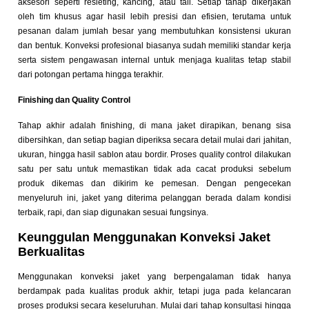
aksesori seperti resleting, kancing, atau tali. Setiap tahap dikerjakan
oleh tim khusus agar hasil lebih presisi dan efisien, terutama untuk
pesanan dalam jumlah besar yang membutuhkan konsistensi ukuran
dan bentuk. Konveksi profesional biasanya sudah memiliki standar kerja
serta sistem pengawasan internal untuk menjaga kualitas tetap stabil
dari potongan pertama hingga terakhir.
Finishing dan Quality Control
Tahap akhir adalah finishing, di mana jaket dirapikan, benang sisa
dibersihkan, dan setiap bagian diperiksa secara detail mulai dari jahitan,
ukuran, hingga hasil sablon atau bordir. Proses quality control dilakukan
satu per satu untuk memastikan tidak ada cacat produksi sebelum
produk dikemas dan dikirim ke pemesan. Dengan pengecekan
menyeluruh ini, jaket yang diterima pelanggan berada dalam kondisi
terbaik, rapi, dan siap digunakan sesuai fungsinya.
Keunggulan Menggunakan Konveksi Jaket
Berkualitas
Menggunakan konveksi jaket yang berpengalaman tidak hanya
berdampak pada kualitas produk akhir, tetapi juga pada kelancaran
proses produksi secara keseluruhan. Mulai dari tahap konsultasi hingga