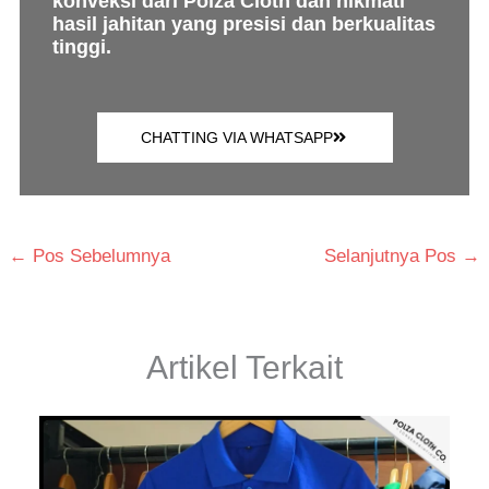
konveksi dari Polza Cloth dan nikmati
hasil jahitan yang presisi dan berkualitas
tinggi.
CHATTING VIA WHATSAPP
←
Pos Sebelumnya
Selanjutnya Pos
→
Artikel Terkait