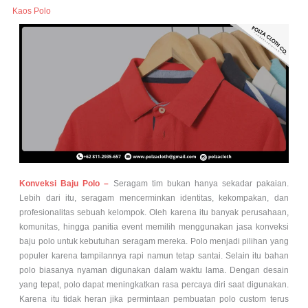
Kaos Polo
Konveksi Baju Polo –
Seragam tim bukan hanya sekadar pakaian.
Lebih dari itu, seragam mencerminkan identitas, kekompakan, dan
profesionalitas sebuah kelompok. Oleh karena itu banyak perusahaan,
komunitas, hingga panitia event memilih menggunakan jasa konveksi
baju polo untuk kebutuhan seragam mereka. Polo menjadi pilihan yang
populer karena tampilannya rapi namun tetap santai. Selain itu bahan
polo biasanya nyaman digunakan dalam waktu lama. Dengan desain
yang tepat, polo dapat meningkatkan rasa percaya diri saat digunakan.
Karena itu tidak heran jika permintaan pembuatan polo custom terus