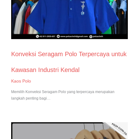
Konveksi Seragam Polo Terpercaya untuk
Kawasan Industri Kendal
Kaos Polo
Memilih Konveksi Seragam Polo yang terpercaya merupakan
langkah penting bagi…