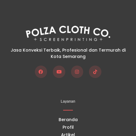
Jasa Konveksi Terbaik, Profesional dan Termurah di
Kota Semarang
F
Y
I
T
a
o
n
i
c
u
s
k
e
t
t
t
b
u
a
o
o
b
g
k
Layanan
o
e
r
k
a
m
Beranda
Profil
Artikel