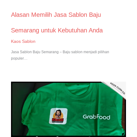
Alasan Memilih Jasa Sablon Baju
Semarang untuk Kebutuhan Anda
Kaos Sablon
Jasa Sablon Baju Semarang – Baju sablon menjadi pilihan
populer…