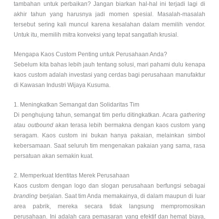
tambahan untuk perbaikan? Jangan biarkan hal-hal ini terjadi lagi di
akhir tahun yang harusnya jadi momen spesial. Masalah-masalah
tersebut sering kali muncul karena kesalahan dalam memilih vendor.
Untuk itu, memilih mitra konveksi yang tepat sangatlah krusial.
Mengapa Kaos Custom Penting untuk Perusahaan Anda?
Sebelum kita bahas lebih jauh tentang solusi, mari pahami dulu kenapa
kaos custom adalah investasi yang cerdas bagi perusahaan manufaktur
di Kawasan Industri Wijaya Kusuma.
1. Meningkatkan Semangat dan Solidaritas Tim
Di penghujung tahun, semangat tim perlu ditingkatkan. Acara
gathering
atau
outbound
akan terasa lebih bermakna dengan kaos custom yang
seragam. Kaos custom ini bukan hanya pakaian, melainkan simbol
kebersamaan. Saat seluruh tim mengenakan pakaian yang sama, rasa
persatuan akan semakin kuat.
2. Memperkuat Identitas Merek Perusahaan
Kaos custom dengan logo dan slogan perusahaan berfungsi sebagai
branding
berjalan. Saat tim Anda memakainya, di dalam maupun di luar
area pabrik, mereka secara tidak langsung mempromosikan
perusahaan. Ini adalah cara pemasaran yang efektif dan hemat biaya,