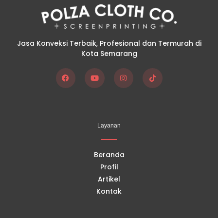
Jasa Konveksi Terbaik, Profesional dan Termurah di
Kota Semarang
F
Y
I
T
a
o
n
i
c
u
s
k
e
t
t
t
b
u
a
o
o
b
g
k
Layanan
o
e
r
k
a
m
Beranda
Profil
Artikel
Kontak