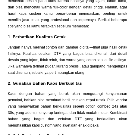
mencetak desain pada kaos karena hasilnya yang tajam, tahan lama,
dan bisa mencetak warna full-color dengan detail tinggi. Namun, agar
hasil kaos custom kamu benar-benar memuaskan, penting untuk
memilih jasa cetak yang profesional dan terpercaya. Berikut beberapa
tips yang bisa kamu terapkan sebelum memesan:
1. Perhatikan Kualitas Cetak
Jangan hanya melihat contoh dari gambar digital—lihat juga hasil cetak
fisiknya. Kualitas cetakan DTF yang bagus bisa dikenali dari detail
desain yang tajam, tidak retak, dan warna yang cerah sesuai file aslinya.
Jika warnanya terlihat pudar, kurang presisi, atau gampang mengelupas
saat disentuh, sebaiknya pertimbangkan ulang.
2. Gunakan Bahan Kaos Berkualitas
Kaos dengan bahan yang buruk akan mengurangi kenyamanan
pemakai, bahkan bisa membuat hasil cetakan cepat rusak. Pilih vendor
yang menawarkan bahan berkualitas seperti cotton combed 24s atau
30s, yang adem, menyerap keringat, dan tidak mudah melar. Kombinasi
bahan yang bagus dan cetakan DTF yang berkualitas akan
menghasilkan kaos custom yang awet dan enak dipakai.