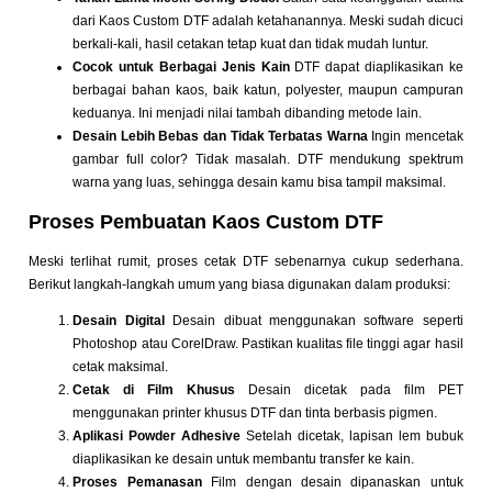
dari
Kaos Custom DTF
adalah ketahanannya. Meski sudah dicuci
berkali-kali, hasil cetakan tetap kuat dan tidak mudah luntur.
Cocok untuk Berbagai Jenis Kain
DTF dapat diaplikasikan ke
berbagai bahan kaos, baik katun, polyester, maupun campuran
keduanya. Ini menjadi nilai tambah dibanding metode lain.
Desain Lebih Bebas dan Tidak Terbatas Warna
Ingin mencetak
gambar full color? Tidak masalah. DTF mendukung spektrum
warna yang luas, sehingga desain kamu bisa tampil maksimal.
Proses Pembuatan Kaos Custom DTF
Meski terlihat rumit, proses cetak DTF sebenarnya cukup sederhana.
Berikut langkah-langkah umum yang biasa digunakan dalam produksi:
Desain Digital
Desain dibuat menggunakan software seperti
Photoshop atau CorelDraw. Pastikan kualitas file tinggi agar hasil
cetak maksimal.
Cetak di Film Khusus
Desain dicetak pada film PET
menggunakan printer khusus DTF dan tinta berbasis pigmen.
Aplikasi Powder Adhesive
Setelah dicetak, lapisan lem bubuk
diaplikasikan ke desain untuk membantu transfer ke kain.
Proses Pemanasan
Film dengan desain dipanaskan untuk