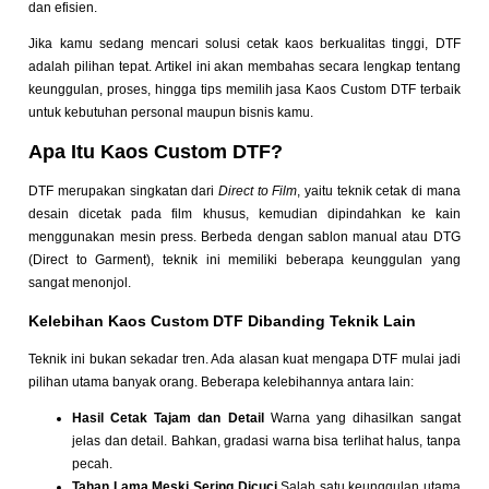
dan efisien.
Jika kamu sedang mencari solusi cetak kaos berkualitas tinggi, DTF
adalah pilihan tepat. Artikel ini akan membahas secara lengkap tentang
keunggulan, proses, hingga tips memilih jasa Kaos Custom DTF terbaik
untuk kebutuhan personal maupun bisnis kamu.
Apa Itu Kaos Custom DTF?
DTF merupakan singkatan dari
Direct to Film
, yaitu teknik cetak di mana
desain dicetak pada film khusus, kemudian dipindahkan ke kain
menggunakan mesin press. Berbeda dengan sablon manual atau DTG
(Direct to Garment), teknik ini memiliki beberapa keunggulan yang
sangat menonjol.
Kelebihan Kaos Custom DTF Dibanding Teknik Lain
Teknik ini bukan sekadar tren. Ada alasan kuat mengapa DTF mulai jadi
pilihan utama banyak orang. Beberapa kelebihannya antara lain:
Hasil Cetak Tajam dan Detail
Warna yang dihasilkan sangat
jelas dan detail. Bahkan, gradasi warna bisa terlihat halus, tanpa
pecah.
Tahan Lama Meski Sering Dicuci
Salah satu keunggulan utama