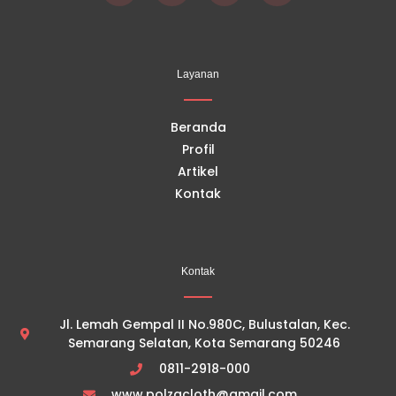
a
o
n
i
c
u
s
k
e
t
t
t
b
u
a
o
o
b
g
k
Layanan
o
e
r
k
a
m
Beranda
Profil
Artikel
Kontak
Kontak
Jl. Lemah Gempal II No.980C, Bulustalan, Kec.
Semarang Selatan, Kota Semarang 50246
0811-2918-000
www.polzacloth@gmail.com