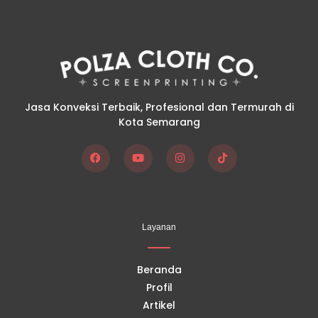
Jasa Konveksi Terbaik, Profesional dan Termurah di
Kota Semarang
F
Y
I
T
a
o
n
i
c
u
s
k
e
t
t
t
b
u
a
o
o
b
g
k
Layanan
o
e
r
k
a
m
Beranda
Profil
Artikel