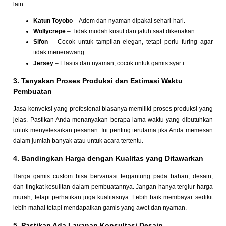
lain:
Katun Toyobo
– Adem dan nyaman dipakai sehari-hari.
Wollycrepe
– Tidak mudah kusut dan jatuh saat dikenakan.
Sifon
– Cocok untuk tampilan elegan, tetapi perlu furing agar
tidak menerawang.
Jersey
– Elastis dan nyaman, cocok untuk gamis syar’i.
3. Tanyakan Proses Produksi dan Estimasi Waktu
Pembuatan
Jasa konveksi yang profesional biasanya memiliki proses produksi yang
jelas. Pastikan Anda menanyakan berapa lama waktu yang dibutuhkan
untuk menyelesaikan pesanan. Ini penting terutama jika Anda memesan
dalam jumlah banyak atau untuk acara tertentu.
4. Bandingkan Harga dengan Kualitas yang Ditawarkan
Harga gamis custom bisa bervariasi tergantung pada bahan, desain,
dan tingkat kesulitan dalam pembuatannya. Jangan hanya tergiur harga
murah, tetapi perhatikan juga kualitasnya. Lebih baik membayar sedikit
lebih mahal tetapi mendapatkan gamis yang awet dan nyaman.
5. Pastikan Ada Layanan Konsultasi Desain