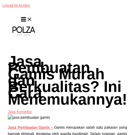
Lewati ke konten
Jasa
Pembuatan
Gamis Murah
dan
Berkualitas? Ini
Cara
Menemukannya!
Jasa Konveksi
Jasa Pembuatan Gamis –
Gamis merupakan salah satu pakaian yang
banyak diminati, terutama oleh wanita muslimah. Selain nyaman, gamis