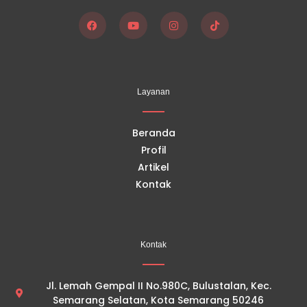
F
Y
I
T
a
o
n
i
c
u
s
k
e
t
t
t
b
u
a
o
o
b
g
k
Layanan
o
e
r
k
a
m
Beranda
Profil
Artikel
Kontak
Kontak
Jl. Lemah Gempal II No.980C, Bulustalan, Kec.
Semarang Selatan, Kota Semarang 50246