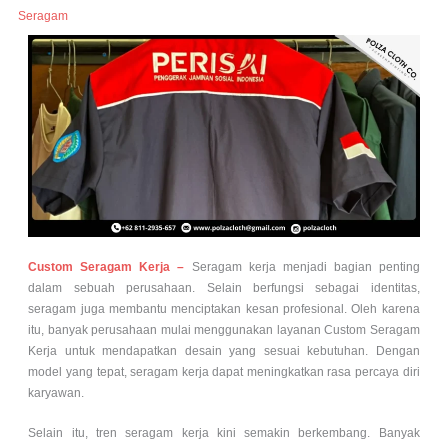
Seragam
Custom Seragam Kerja –
Seragam kerja menjadi bagian penting
dalam sebuah perusahaan. Selain berfungsi sebagai identitas,
seragam juga membantu menciptakan kesan profesional. Oleh karena
itu, banyak perusahaan mulai menggunakan layanan Custom Seragam
Kerja untuk mendapatkan desain yang sesuai kebutuhan. Dengan
model yang tepat, seragam kerja dapat meningkatkan rasa percaya diri
karyawan.
Selain itu, tren seragam kerja kini semakin berkembang. Banyak