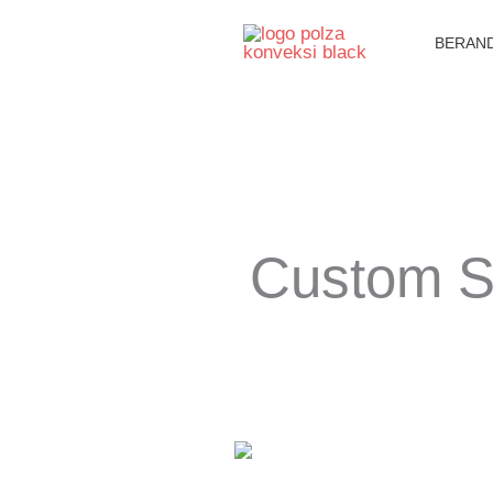
Lewati
BERAN
ke
konten
Custom Se