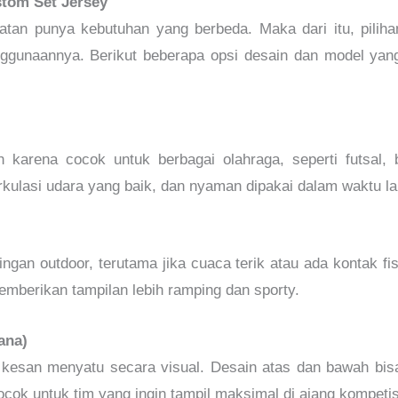
stom Set Jersey
iatan punya kebutuhan yang berbeda. Maka dari itu, pilih
nggunaannya. Berikut beberapa opsi desain dan model ya
ih karena cocok untuk berbagai olahraga, seperti futsal,
rkulasi udara yang baik, dan nyaman dipakai dalam waktu l
ingan outdoor, terutama jika cuaca terik atau ada kontak fi
emberikan tampilan lebih ramping dan sporty.
ana)
kesan menyatu secara visual. Desain atas dan bawah bisa d
Cocok untuk tim yang ingin tampil maksimal di ajang kompetis