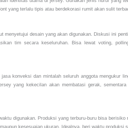
 identitas utama di jersey. Gunakan jenis huruf yang teba
ont yang terlalu tipis atau berdekorasi rumit akan sulit ter
ut menyetujui desain yang akan digunakan. Diskusi ini pent
sikan tim secara keseluruhan. Bisa lewat voting, pollin
 jasa konveksi dan mintalah seluruh anggota mengukur li
. Jersey yang kekecilan akan membatasi gerak, sementar
aktu digunakan. Produksi yang terburu-buru bisa berisiko 
n, maupun kesesuaian ukuran. Idealnya, beri waktu produksi 