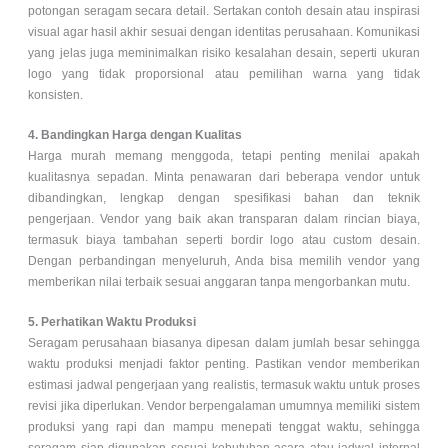
potongan seragam secara detail. Sertakan contoh desain atau inspirasi
visual agar hasil akhir sesuai dengan identitas perusahaan. Komunikasi
yang jelas juga meminimalkan risiko kesalahan desain, seperti ukuran
logo yang tidak proporsional atau pemilihan warna yang tidak
konsisten.
4. Bandingkan Harga dengan Kualitas
Harga murah memang menggoda, tetapi penting menilai apakah
kualitasnya sepadan. Minta penawaran dari beberapa vendor untuk
dibandingkan, lengkap dengan spesifikasi bahan dan teknik
pengerjaan. Vendor yang baik akan transparan dalam rincian biaya,
termasuk biaya tambahan seperti bordir logo atau custom desain.
Dengan perbandingan menyeluruh, Anda bisa memilih vendor yang
memberikan nilai terbaik sesuai anggaran tanpa mengorbankan mutu.
5. Perhatikan Waktu Produksi
Seragam perusahaan biasanya dipesan dalam jumlah besar sehingga
waktu produksi menjadi faktor penting. Pastikan vendor memberikan
estimasi jadwal pengerjaan yang realistis, termasuk waktu untuk proses
revisi jika diperlukan. Vendor berpengalaman umumnya memiliki sistem
produksi yang rapi dan mampu menepati tenggat waktu, sehingga
seragam siap digunakan sesuai kebutuhan acara atau jadwal internal