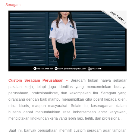
Seragam
Custom Seragam Perusahaan –
Seragam bukan hanya sekadar
pakaian kerja, tetapi juga identitas yang mencerminkan budaya
perusahaan, profesionalisme, dan kekompakan tim. Seragam yang
dirancang dengan baik mampu menampilkan citra positif kepada klien,
mitra bisnis, maupun masyarakat. Selain itu, keseragaman dalam
busana dapat menumbuhkan rasa kebersamaan antar karyawan,
menciptakan lingkungan kerja yang lebih rapi, tertib, dan profesional.
Saat ini, banyak perusahaan memilih custom seragam agar tampilan