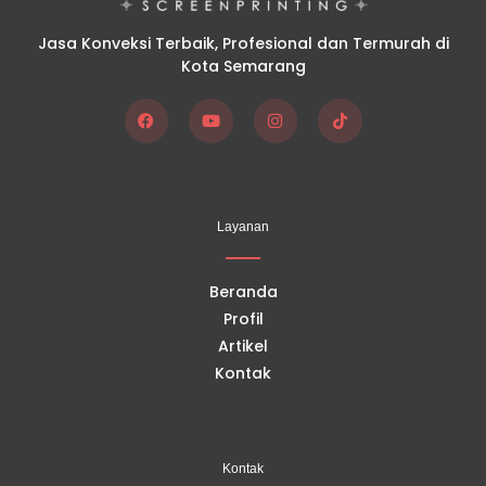
Jasa Konveksi Terbaik, Profesional dan Termurah di
Kota Semarang
F
Y
I
T
a
o
n
i
c
u
s
k
e
t
t
t
b
u
a
o
o
b
g
k
Layanan
o
e
r
k
a
m
Beranda
Profil
Artikel
Kontak
Kontak