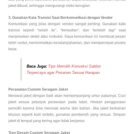
jaket dibuat, sehingga mengurangi risiko kerugian.
3. Gunakan Kata Transisi Saat Berkomunikasi dengan Vendor
Komunikasi yang jelas dengan vendor sangat penting. Gunakan kata
transisi seperti
“selain itu”
,
“kemudian”
, dan
“terlebih lagi”
saat
menjelaskan detail atau instruksi. Gaya komunikasi ini membuat pesan
lebih runtut, meminimalkan kesalahpahaman, dan mempercepat proses
kerja.
Baca Juga:
Tips Memilih Konveksi Sablon
Terpercaya agar Pesanan Sesuai Harapan
Perawatan Custom Seragam Jaket
Merawat jaket dengan baik akan memperpanjang umur pakainya. Cuci
jaket sesuai petunjuk perawatan pada label. Hindari penggunaan
pemutih karena bisa merusak warna dan bahan. Jika jaket berbahan
khusus seperti kulit sintetis, gunakan pembersih yang sesuai. Simpan
jaket di tempat yang kering agar tidak berjamur.
Tren Desain Custom Seragam Jaket