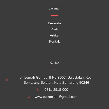
b
u
a
o
o
b
g
k
Layanan
o
e
r
k
a
m
Beranda
Profil
Artikel
Kontak
Kontak
Jl. Lemah Gempal II No.980C, Bulustalan, Kec.
Semarang Selatan, Kota Semarang 50246
0811-2918-000
www.polzacloth@gmail.com