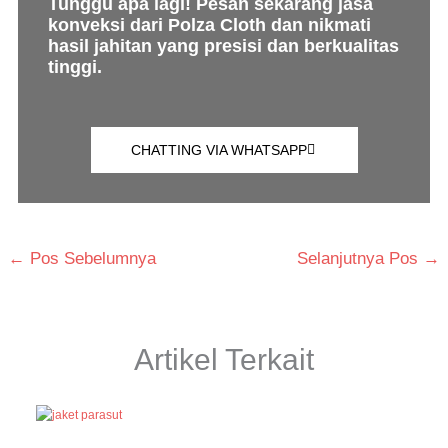
Tunggu apa lagi! Pesan sekarang jasa
konveksi dari Polza Cloth dan nikmati
hasil jahitan yang presisi dan berkualitas
tinggi.
CHATTING VIA WHATSAPP
←
Pos Sebelumnya
Selanjutnya Pos
→
Artikel Terkait