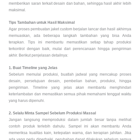
memberikan saran terkait desain dan bahan, sehingga hasil akhir lebih
maksimal.
Tips Tambahan untuk Hasil Maksimal
Agar proses pembuatan jaket custom berjalan lancar dan hasil akhirnya
memuaskan, ada beberapa langkah tambahan yang bisa Anda
terapkan. Tips ini membantu memastikan setiap tahap produksi
terkontrol dengan baik, mulai dari perencanaan hingga pengiriman
akhir. Berikut penjelasan detailnya:
1. Buat Timeline yang Jelas
Sebelum memulai produksi, buatlah jadwal yang mencakup proses
desain, persetujuan desain, pembelian bahan, produksi, hingga
pengiriman. Timeline yang jelas akan membantu menghindari
keterlambatan dan memastikan semua pihak memahami tenggat waktu
yang harus dipenuhi.
2. Selalu Minta Sampel Sebelum Produksi Massal
Jangan langsung memproduksi dalam jumlah besar tanpa melihat
contoh produk terlebih dahulu. Sampel ini akan membantu Anda
memeriksa kualitas kain, ketepatan warna, dan kerapian jahitan. Jika
ada yang perlu diperbaiki, perubahan dapat dilakukan sebelum semua