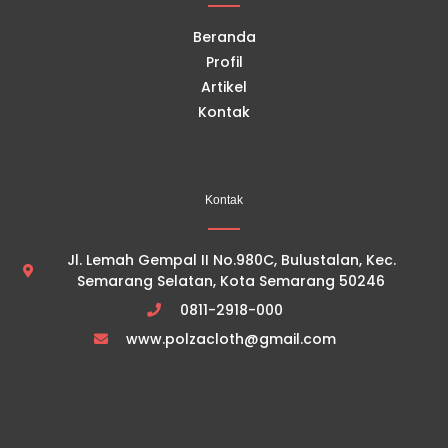
m
Beranda
Profil
Artikel
Kontak
Kontak
Jl. Lemah Gempal II No.980C, Bulustalan, Kec.
Semarang Selatan, Kota Semarang 50246
0811-2918-000
www.polzacloth@gmail.com