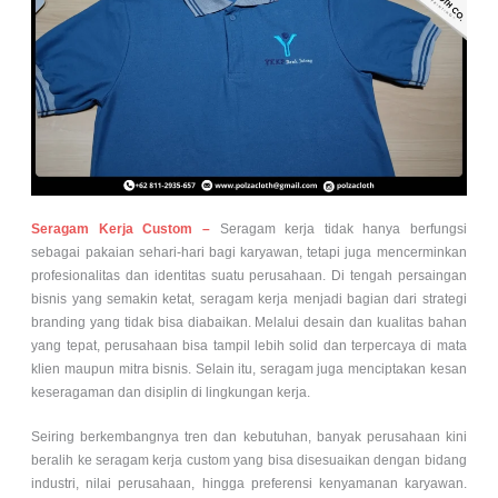
Seragam Kerja Custom –
Seragam kerja tidak hanya berfungsi
sebagai pakaian sehari-hari bagi karyawan, tetapi juga mencerminkan
profesionalitas dan identitas suatu perusahaan. Di tengah persaingan
bisnis yang semakin ketat, seragam kerja menjadi bagian dari strategi
branding yang tidak bisa diabaikan. Melalui desain dan kualitas bahan
yang tepat, perusahaan bisa tampil lebih solid dan terpercaya di mata
klien maupun mitra bisnis. Selain itu, seragam juga menciptakan kesan
keseragaman dan disiplin di lingkungan kerja.
Seiring berkembangnya tren dan kebutuhan, banyak perusahaan kini
beralih ke seragam kerja custom yang bisa disesuaikan dengan bidang
industri, nilai perusahaan, hingga preferensi kenyamanan karyawan.